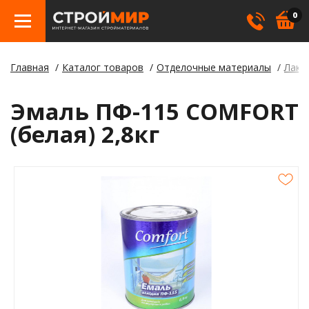
0
Главная
Каталог товаров
Отделочные материалы
Лаки,
Бетон
Гипсо
Трату
Элект
Элект
Лами
Косме
Эмаль ПФ-115 COMFORT
Кровл
Герме
Борд
(белая) 2,8кг
Крепе
Лаки,
Отлив
Метал
Смеси
Столб
Пилом
Клея
Строи
Пленк
Утепл