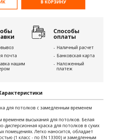
ЛИК
В КОРЗИНУ
собы
Способы
тавки
оплаты
овывоз
Наличный расчет
я почта
Банковская карта
авка нашим
Наложенный
ером
платеж
Характеристики
ка для потолков с замедленным временем
м временем высыхания для потолков. Белая
о-дисперсионная краска для потолков в сухих
х помещениях. Легко наносится, обладает
стью (1 класс - по EN 13300) и замедленным