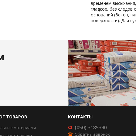
временем высыхания,
гладкое, без следов 
оснований (бетон, г
поверхности). Для су
м
ОГ ТОВАРОВ
КОНТАКТЫ
(050)
3185390
ельные материалы
Обратный звонок
чные материалы