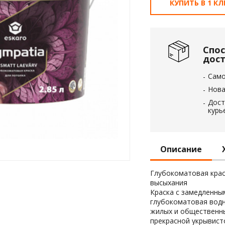
КУПИТЬ В 1 К
 пленка
анный
Спо
ол
дос
Сам
Нова
Дост
курь
Описание
Глубокоматовая крас
высыхания
Краска с замедленны
глубокоматовая водн
жилых и общественны
прекрасной укрывисто