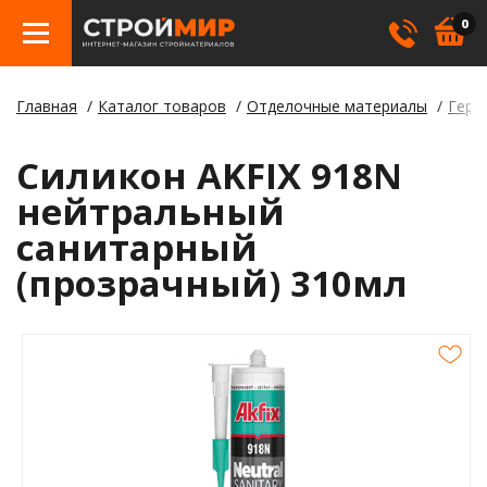
0
Главная
Каталог товаров
Отделочные материалы
Герм
Бетон
Гипсо
Трату
Элект
Элект
Лами
Косме
Силикон AKFIX 918N
Кровл
Герме
Борд
нейтральный
санитарный
Крепе
Лаки,
Отлив
(прозрачный) 310мл
Метал
Смеси
Столб
Пилом
Клея
Строи
Пленк
Утепл