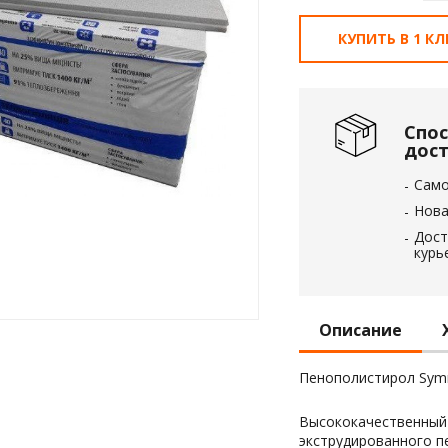
КУПИТЬ В 1 К
 пленка
анный
ол
Спо
дос
Сам
Нова
Дост
курь
Описание
Пенополистирол Sym
Высококачественный
экструдированного п