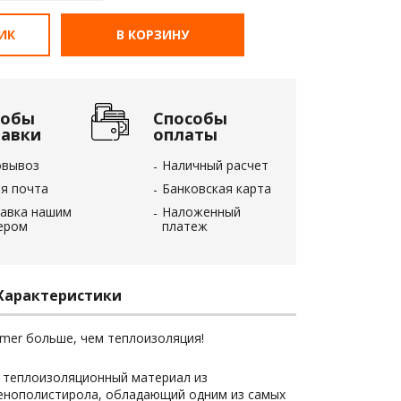
ЛИК
В КОРЗИНУ
собы
Способы
тавки
оплаты
овывоз
Наличный расчет
я почта
Банковская карта
авка нашим
Наложенный
ером
платеж
Характеристики
mer больше, чем теплоизоляция!
 теплоизоляционный материал из
енополистирола, обладающий одним из самых