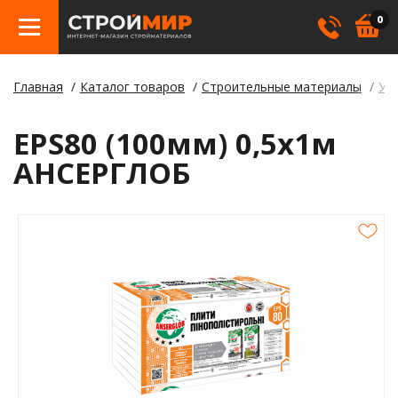
0
Главная
Каталог товаров
Строительные материалы
Ут
Бетон
Гипсо
Трату
Элект
Элект
Лами
Косме
EPS80 (100мм) 0,5х1м
Кровл
Герме
Борд
АНСЕРГЛОБ
Крепе
Лаки,
Отлив
Метал
Смеси
Столб
Пилом
Клея
Строи
Пленк
Утепл